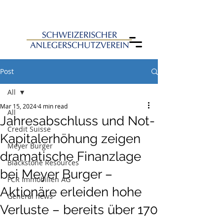
Post
All
Mar 15, 2024
4 min read
All
Jahresabschluss und Not-
Credit Suisse
Kapitalerhöhung zeigen
Meyer Burger
dramatische Finanzlage
Blackstone Resources
bei Meyer Burger –
FCR Immobilien AG
Aktionäre erleiden hohe
General news
Verluste – bereits über 170