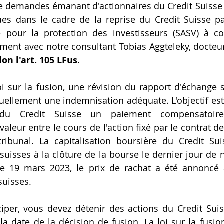
 demandes émanant d'actionnaires du Credit Suisse 
ques dans le cadre de la reprise du Credit Suisse pa
se pour la protection des investisseurs (SASV) à c
lon l'art. 105 LFus
.
oi sur la fusion, une révision du rapport d'échange
tuellement une indemnisation adéquate. L'objectif est 
s du Credit Suisse un paiement compensatoir
aleur entre le cours de l'action fixé par le contrat de 
ribunal. La capitalisation boursière du Credit Sui
 suisses à la clôture de la bourse le dernier jour de 
Le 19 mars 2023, le prix de rachat a été annoncé 
suisses.
ciper, vous devez détenir des actions du Credit Sui
 la date de la décision de fusion. La loi sur la fusion 