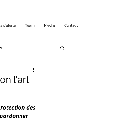
s d'alerte
Team
Media
Contact
G
n l'art.
rotection des 
coordonner 