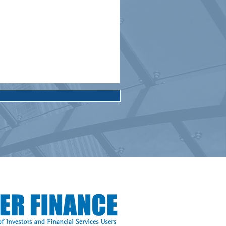
-RTPF/TARF:
ibilités de règlement
 indemnisation
ant atteindre 90 % –
investisseurs lésés
ent toujours se
fester