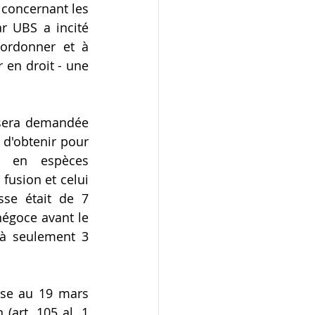
concernant les 
r UBS a incité 
oordonner et à 
déposer - conjointement avec notre consultant Tobias Aggteleky, docteur en droit - une 
 sera demandée 
d'obtenir pour 
e en espèces 
fusion et celui 
sse était de 7 
négoce avant le 
à seulement 3 
sse au 19 mars 
(art. 105 al. 1 