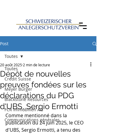
Post
Toutes
20 août 2025
2 min de lecture
Toutes
Dépôt de nouvelles
Credit Suisse
preuves fondées sur les
Meyer Burger
déclarations du PDG
Blackstone Resources
d'UBS, Sergio Ermotti
FCR Immobilien AG
Comme mentionné dans la 
Communications générales
publication du 24 juin 2025, le CEO 
d'UBS, Sergio Ermotti, a tenu des 