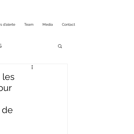
s d'alerte
Team
Media
Contact
G
 les
our
s de