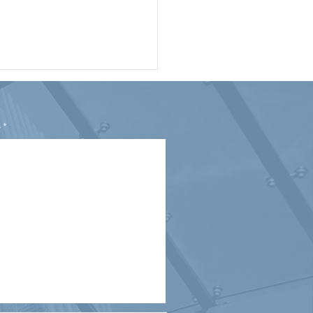
e
 à jour – Retard
ible en raison d'un
urs devant le Tribunal
ral