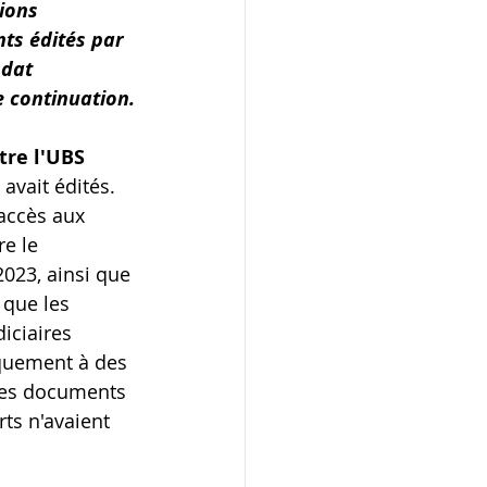
ions 
ts édités par 
dat 
e continuation.
tre l'UBS
avait édités. 
accès aux 
e le 
023, ainsi que 
que les 
iciaires 
quement à des 
 les documents 
ts n'avaient 