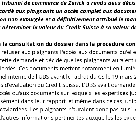
le tribunal de commerce de Zurich a rendu deux décis
accordé aux plaignants un accès complet aux documen
ion non expurgée et a définitivement attribué le man
à déterminer la valeur du Credit Suisse à sa valeur d
à la consultation du dossier dans la procédure con
 refuser aux plaignants l'accès aux documents qu'elle 
é cette demande et décidé que les plaignants auraient 
ardés. Ces documents mettent notamment en lumièr
el interne de l'UBS avant le rachat du CS le 19 mars 2
 d'évaluation du Credit Suisse. L'UBS avait demandé 
accès qu'aux documents sur lesquels les expertises jud
ssément dans leur rapport, et même dans ce cas, uni
caviardées. Les plaignants n'auraient donc pas su si
d'autres informations pertinentes auxquelles les exper