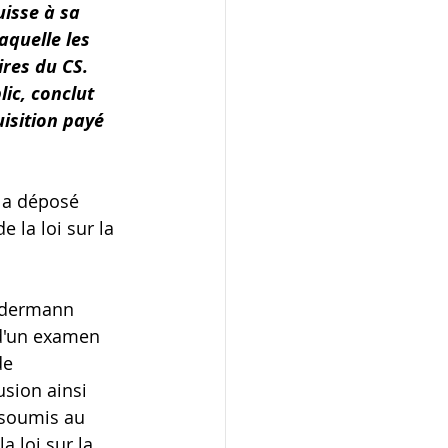
uisse à sa 
aquelle les 
res du CS. 
ic, conclut 
isition payé 
s a déposé 
 la loi sur la 
iedermann 
d'un examen 
de 
sion ainsi 
 soumis au 
 loi sur la 