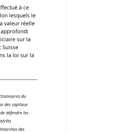
fectué à ce 
on lesquels le 
a valeur réelle 
e approfondi 
iaire sur la 
t Suisse 
 la loi sur la 
ctionnaires du 
se des capitaux 
 de défendre les 
térêts 
démarches des 