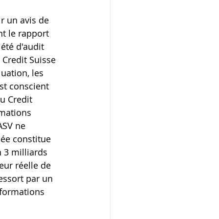
r un avis de 
t le rapport 
été d'audit 
 Credit Suisse 
uation, les 
st conscient 
u Credit 
rmations 
ASV ne 
ée constitue 
 3 milliards 
eur réelle de 
essort par un 
nformations 