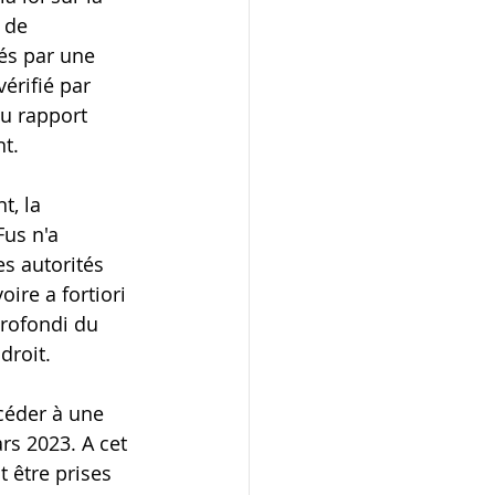
 de 
és par une 
érifié par 
u rapport 
t.
, la 
Fus n'a 
s autorités 
ire a fortiori 
profondi du 
droit.
céder à une 
rs 2023. A cet 
 être prises 