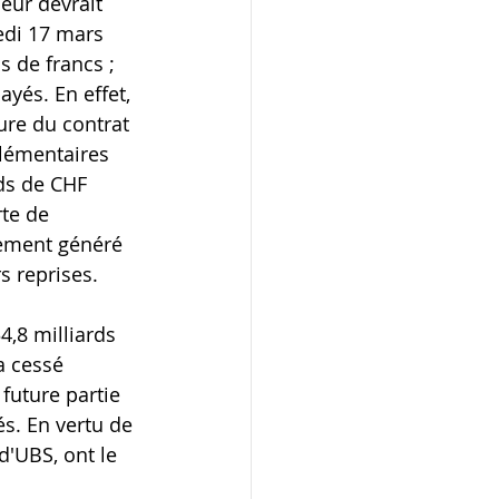
eur devrait 
edi 17 mars 
s de francs ; 
yés. En effet, 
ure du contrat 
plémentaires 
rds de CHF 
rte de 
lement généré 
s reprises.
4,8 milliards 
a cessé 
future partie 
s. En vertu de 
d'UBS, ont le 