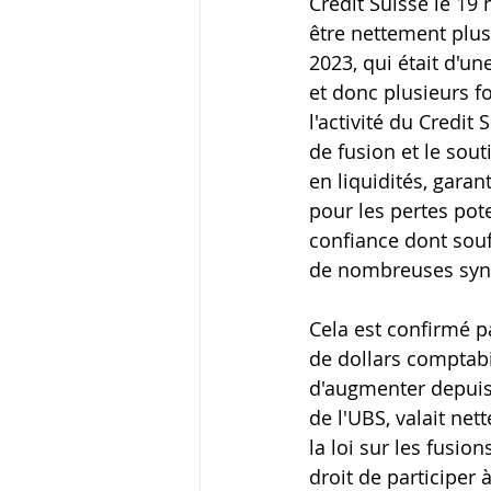
Credit Suisse le 19 
être nettement plus
2023, qui était d
'un
e
t donc plusieurs fo
l'activité du Credit
de fusion et le sou
en liquidités, garan
pour les pertes pote
confiance dont souff
de nombreuses syne
Cela est confirmé pa
de dollars comptabi
d'augmenter depuis l
de l'UBS, valait net
la loi sur les fusio
droit de participer 