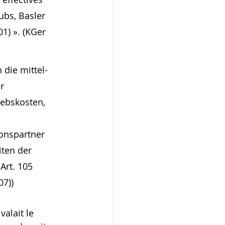
ubs, Basler 
1) ». (KGer 
die mittel- 
r 
ebskosten, 
onspartner 
ten der 
Art. 105 
07))
alait le 