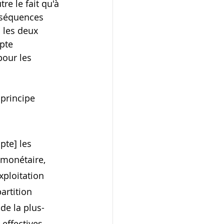
re le fait qu'à 
onséquences 
 les deux 
pte 
pour les 
principe 
pte] les 
monétaire, 
xploitation 
artition 
de la plus-
effectives 