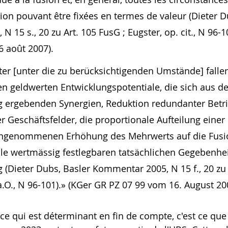
tion pouvant être fixées en termes de valeur (Dieter D
 15 s., 20 zu Art. 105 FusG ; Eugster, op. cit., N 96-10
6 août 2007).
ter [unter die zu berücksichtigenden Umstände] fallen 
en geldwerten Entwicklungspotentiale, die sich aus de
 ergebenden Synergien, Reduktion redundanter Betri
 Geschäftsfelder, die proportionale Aufteilung einer 
angenommenen Erhöhung des Mehrwerts auf die Fusi
le wertmässig festlegbaren tatsächlichen Gegebenhei
(Dieter Dubs, Basler Kommentar 2005, N 15 f., 20 zu 
a.O., N 96-101).» (KGer GR PZ 07 99 vom 16. August 20
ce qui est déterminant en fin de compte, c'est ce que v