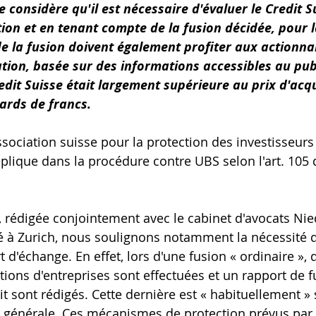
e considère qu'il est nécessaire d'évaluer le Credit S
ion et en tenant compte de la fusion décidée, pour l
de la fusion doivent également profiter aux actionnai
ation, basée sur des informations accessibles au publ
edit Suisse était largement supérieure au prix d'acqu
iards de francs.
Association suisse pour la protection des investisseur
éplique dans la procédure contre UBS selon l'art. 105 de
, rédigée conjointement avec le cabinet d'avocats N
é à Zurich, nous soulignons notamment la nécessité 
t d'échange. En effet, lors d'une fusion « ordinaire », 
ons d'entreprises sont effectuées et un rapport de fu
it sont rédigés. Cette dernière est « habituellement »
 générale. Ces mécanismes de protection prévus par la