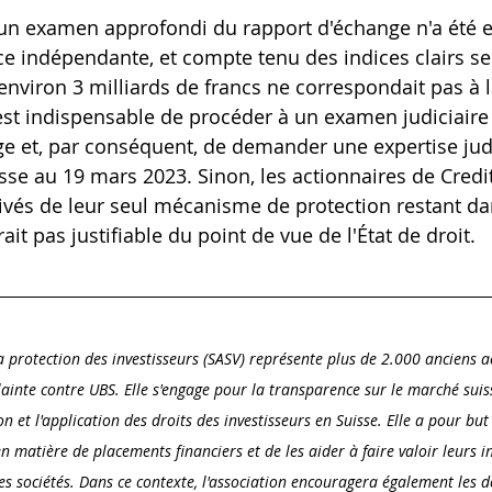
un examen approfondi du rapport d'échange n'a été ef
ce indépendante, et compte tenu des indices clairs sel
'environ 3 milliards de francs ne correspondait pas à l
l est indispensable de procéder à un examen judiciair
e et, par conséquent, de demander une expertise judic
isse au 19 mars 2023. Sinon, les actionnaires de Credi
ivés de leur seul mécanisme de protection restant dans
ait pas justifiable du point de vue de l'État de droit.
la protection des investisseurs (SASV) représente plus de 2.000 anciens a
lainte contre UBS. Elle s'engage pour la transparence sur le marché suis
 et l'application des droits des investisseurs en Suisse. Elle a pour but
en matière de placements financiers et de les aider à faire valoir leurs in
s sociétés. Dans ce contexte, l'association encouragera également les 