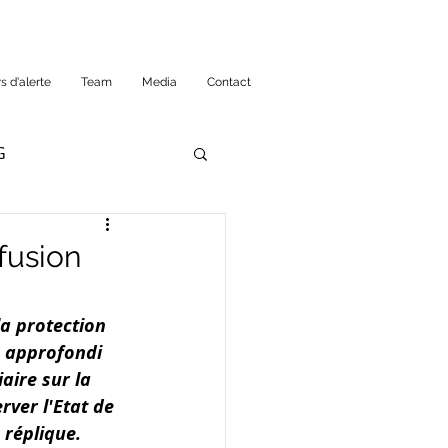
s d'alerte
Team
Media
Contact
G
 fusion
la protection 
e approfondi 
aire sur la 
ver l'Etat de 
réplique. 