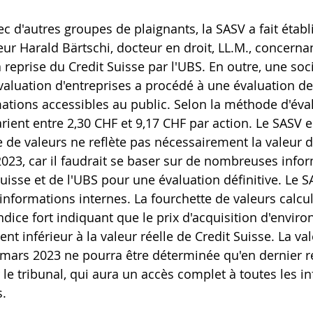
c d'autres groupes de plaignants, la SASV a fait établi
eur Harald Bärtschi, docteur en droit, LL.M., concernan
 reprise du Credit Suisse par l'UBS. En outre, une soci
évaluation d'entreprises a procédé à une évaluation de
mations accessibles au public. Selon la méthode d'éval
rient entre 2,30 CHF et 9,17 CHF par action. Le SASV e
e de valeurs ne reflète pas nécessairement la valeur d
023, car il faudrait se baser sur de nombreuses info
uisse et de l'UBS pour une évaluation définitive. Le S
informations internes. La fourchette de valeurs calcul
ndice fort indiquant que le prix d'acquisition d'environ
nt inférieur à la valeur réelle de Credit Suisse. La val
 mars 2023 ne pourra être déterminée qu'en dernier r
le tribunal, qui aura un accès complet à toutes les i
s.