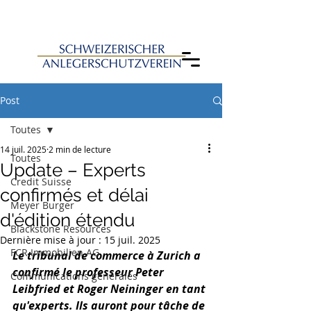
Post
Toutes
14 juil. 2025
2 min de lecture
Toutes
Update – Experts
Credit Suisse
confirmés et délai
Meyer Burger
d'édition étendu
Blackstone Resources
Dernière mise à jour :
15 juil. 2025
FCR Immobilien AG
Le tribunal de commerce à Zurich a 
confirmé le professeur Peter 
Communications générales
Leibfried et Roger Neininger en tant 
qu'experts. Ils auront pour tâche de 