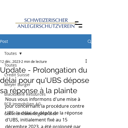
Post
Toutes
12 déc. 2023
2 min de lecture
Toutes
Update - Prolongation du
Credit Suisse
délai pour qu'UBS dépose
Meyer Burger
sa réponse à la plainte
Blackstone Resources
Nous vous informons d'une mise à 
FCR Immobilien AG
jour concernant la procédure contre 
UBS: le délai de dépôt de la réponse 
Communications générales
d'UBS, initialement fixé au 15 
décembre 2023, a été prolongé par 