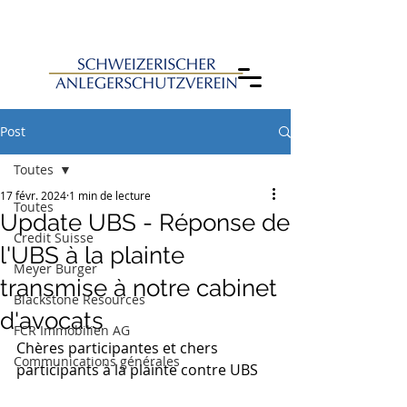
Post
Toutes
17 févr. 2024
1 min de lecture
Toutes
Update UBS - Réponse de
Credit Suisse
l'UBS à la plainte
Meyer Burger
transmise à notre cabinet
Blackstone Resources
d'avocats
FCR Immobilien AG
Chères participantes et chers 
Communications générales
participants à la plainte contre UBS