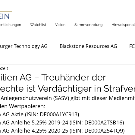
entlichungen
Watchlist
Vision
Stimmvertretung
Hinweisportal
urger Technology AG
Blackstone Resources AG
FC
ezeit
lien AG – Treuhänder der
echte ist Verdächtiger in Strafve
Anlegerschutzverein (SASV) gibt mit dieser Medienmit
den Wertpapieren:
AG Aktie (ISIN: 
DE000A1YC913)
 AG Anleihe 5.25% 2019-24 (ISIN: DE000A2TSB16)
 AG Anleihe 4.25% 2020-25 (ISIN: DE000A254TQ9)