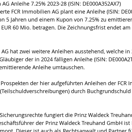
 AG Anleihe 7.25% 2023-28 (ISIN: DE000A352AX7)
tierte FCR Immobilien AG plant eine Anleihe 
(ISIN: DE
von 5 Jahren und einem Kupon von 7.25% zu emittiere
 EUR 60 Mio. betragen. Die Zeichnungsfrist endet am 
 AG hat zwei weitere Anleihen ausstehend, welche in 
Gläubiger der in 2024 fälligen Anleihe 
(ISIN: DE000A2
 emittierende Anleihe umtauschen. 
 Prospekten der hier aufgeführten Anleihen der FCR 
 (Teilschuldverschreibungen) durch Buchgrundschuld 
 Sicherungsrechte fungiert die Prinz Waldeck Treuha
eschäftsführer der Prinz Waldeck Treuhand GmbH ist 
ont. Dieser ist auch als Rechtsanwalt und Partner f