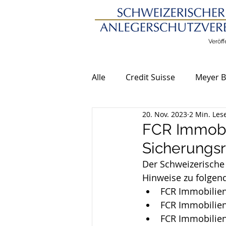
Veröff
Alle
Credit Suisse
Meyer B
20. Nov. 2023
2 Min. Les
Allgemeine Meldungen
FCR Immobi
Sicherungsr
Der Schweizerische 
Hinweise zu folgen
FCR Immobilien 
FCR Immobilien
FCR Immobilien