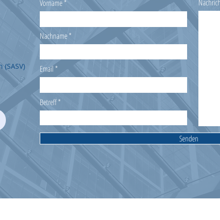
Nachric
Vorname
Nachname
n (SASV)
Email
Betreff
Senden