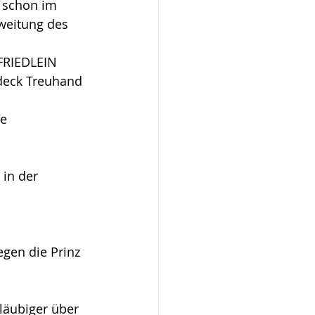
schon im 
weitung des 
FRIEDLEIN  
deck Treuhand 
e 
in der 
gen die Prinz 
läubiger über 