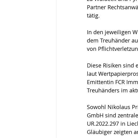
Partner Rechtsanwäl
tätig. 
In den jeweiligen 
dem Treuhänder aufg
von Pflichtverletzu
Diese Risiken sind 
laut Wertpapierpros
Emittentin FCR Immo
Treuhänders im akt
Sowohl Nikolaus Pr
GmbH sind zentrale 
UR.2022.297 in Liec
Gläubiger zeigten a