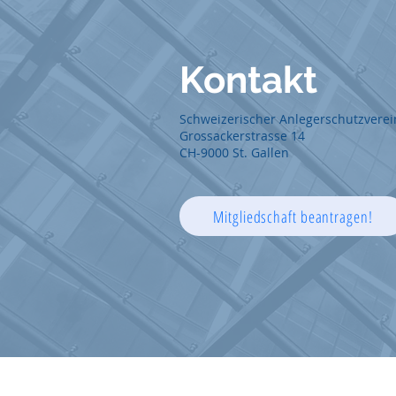
Kontak
t
Schweizerischer Anlegerschutzverei
Grossackerstrasse 14
CH-9000 St. Gallen
Mitgliedschaft beantragen!