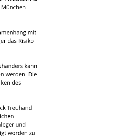
in München 
ammenhang mit 
er das Risiko 
euhänders kann 
en werden. Die 
iken des 
eck Treuhand 
ichen 
nleger und 
igt worden zu 