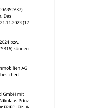
000A352AX7)
n. Das 
21.11.2023 (12 
2024 bzw. 
TSB16) können 
Immobilien AG 
besichert 
nd GmbH mit 
Nikolaus Prinz 
ür FRIEDLEIN & 