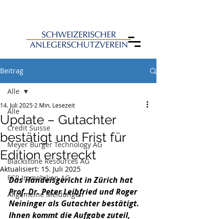
Beitrag
Alle
14. Juli 2025
2 Min. Lesezeit
Alle
Update – Gutachter
Credit Suisse
bestätigt und Frist für
Meyer Burger Technology AG
Edition erstreckt
Blackstone Resources AG
Aktualisiert:
15. Juli 2025
FCR Immobilien AG
Das Handelsgericht in Zürich hat 
Prof. Dr. Peter Leibfried und Roger 
Allgemeine Meldungen
Neininger als Gutachter bestätigt. 
Ihnen kommt die Aufgabe zuteil, 