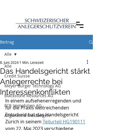
Beitrag
Alle
8. Juni 2024
1 Min. Lesezeit
Alle
Das Handelsgericht stärkt
Credit Suisse
Anlegerrechte bei
Meyer Burger Technology AG
Interessenkonflikten
Blackstone Resources AG
In einem aufsehenerregenden und 
FCR Immobilien AG
für die Praxis weitreichenden 
Entscheid hat das Handelsgericht 
Allgemeine Meldungen
Zürich in seinem 
Teilurteil HG190111
vom 22. Mai 2023 verschiedene 