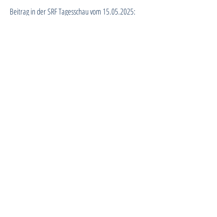
Beitrag in der SRF Tagesschau vom 15.05.2025:
"Hohe Verluste bei UBS-Kunden wegen
risikoreichen Derivaten" mit Dr. iur. Tobias
Aggteleky
Veröffentlichungen
Kontak
t
Schweizerischer Anlegerschutzverein
(SASV)
Grossackerstrasse 14
CH-9000 St. Gallen
Vorname