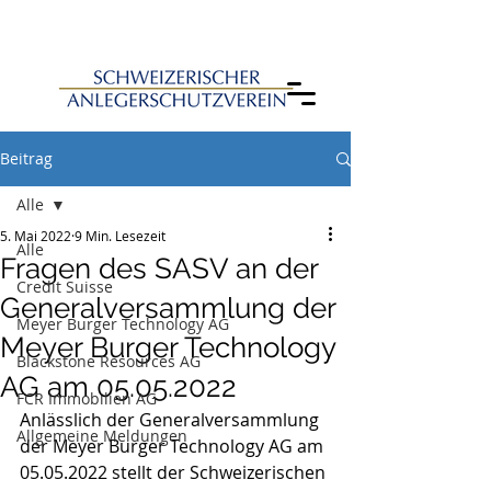
Beitrag
Alle
5. Mai 2022
9 Min. Lesezeit
Alle
Fragen des SASV an der
Credit Suisse
Generalversammlung der
Meyer Burger Technology AG
Meyer Burger Technology
Blackstone Resources AG
AG am 05.05.2022
FCR Immobilien AG
Anlässlich der Generalversammlung 
Allgemeine Meldungen
der Meyer Burger Technology AG am 
05.05.2022 stellt der Schweizerischen 