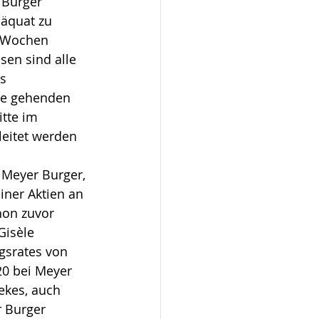
Burger 
äquat zu 
n Wochen 
en sind alle 
s 
re gehenden 
itte im 
leitet werden 
 Meyer Burger, 
iner Aktien an 
hon zuvor 
Gisèle 
gsrates von 
20 bei Meyer 
ekes, auch 
 Burger 