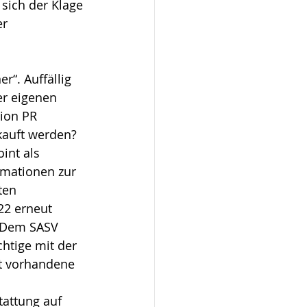
sich der Klage 
r 
r“. Auffällig 
er eigenen 
tion PR 
kauft werden?
int als 
rmationen zur 
ten 
22 erneut 
. Dem SASV 
htige mit der 
ht vorhandene 
tattung auf 