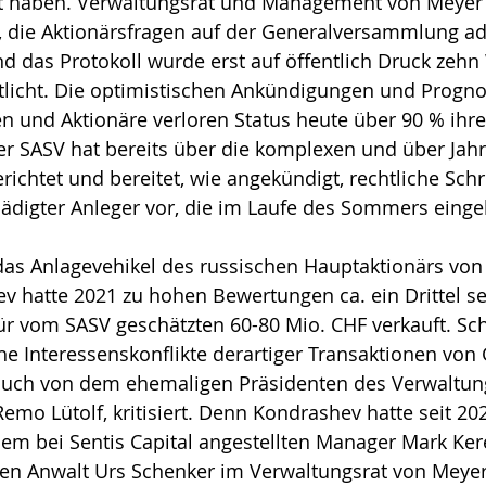
t haben. Verwaltungsrat und Management von Meyer 
s, die Aktionärsfragen auf der Generalversammlung ad
d das Protokoll wurde erst auf öffentlich Druck zeh
tlicht. Die optimistischen Ankündigungen und Prognos
en und Aktionäre verloren Status heute über 90 % ihre
er SASV hat bereits über die komplexen und über Jah
richtet und bereitet, wie angekündigt, rechtliche Schr
ädigter Anleger vor, die im Laufe des Sommers einge
 das Anlagevehikel des russischen Hauptaktionärs von
v hatte 2021 zu hohen Bewertungen ca. ein Drittel se
ür vom SASV geschätzten 60-80 Mio. CHF verkauft. Sc
 Interessenskonflikte derartiger Transaktionen von 
r auch von dem ehemaligen Präsidenten des Verwaltun
emo Lütolf, kritisiert. Denn 
Kondrashev hatte seit 20
em bei Sentis Capital angestellten Manager Mark Ker
en Anwalt Urs Schenker im Verwaltungsrat von Meyer