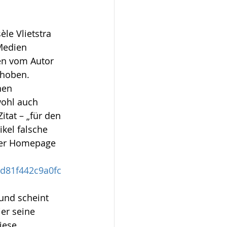
le Vlietstra 
Medien 
en vom Autor 
hoben. 
hen 
wohl auch 
itat – „für den 
kel falsche 
 der Homepage 
5d81f442c9a0fc
 und scheint 
er seine 
iese 