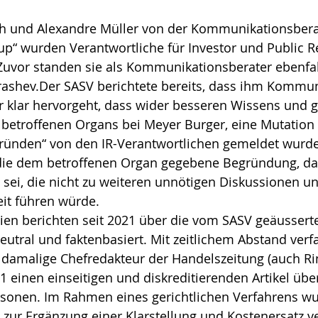
h und Alexandre Müller von der Kommunikationsber
p“ wurden Verantwortliche für Investor und Public Re
Zuvor standen sie als Kommunikationsberater ebenfal
rashev.
Der SASV berichtete bereits, dass ihm Kommun
er klar hervorgeht, dass wider besseren Wissens und g
betroffenen Organs bei Meyer Burger, eine Mutation 
ründen“ von den IR-Verantwortlichen gemeldet wurde
die dem betroffenen Organ gegebene Begründung, das
 sei, die nicht zu weiteren unnötigen Diskussionen un
eit führen würde.
en berichten seit 2021 über die vom SASV geäusserte 
utral und faktenbasiert. Mit zeitlichem Abstand verfa
 damalige Chefredakteur der Handelszeitung (auch Ri
 einen einseitigen und diskreditierenden Artikel übe
sonen. Im Rahmen eines gerichtlichen Verfahrens wu
zur Ergänzung einer Klarstellung und Kostenersatz ver