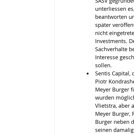
SASV gegründe
unterliessen e
beantworten un
später veröffen
nicht eingetret
Investments. D
Sachverhalte be
Interesse gesch
sollen.
Sentis Capital,
Piotr Kondrashe
Meyer Burger f
wurden mögliche
Vlietstra, abe
Meyer Burger, R
Burger neben d
seinen damalig