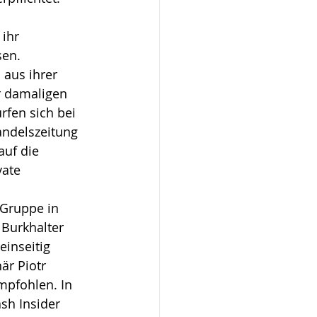
ihr 
en. 
 aus ihrer 
r damaligen 
fen sich bei 
andelszeitung 
auf die 
vate 
-Gruppe in 
Burkhalter 
inseitig 
r Piotr 
mpfohlen. In 
sh Insider 