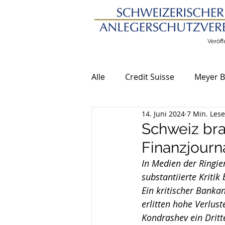
Veröff
Alle
Credit Suisse
Meyer B
14. Juni 2024
7 Min. Lese
Allgemeine Meldungen
Schweiz bra
Finanzjourn
In Medien der Ringi
substantiierte Kriti
Ein kritischer Banka
erlitten hohe Verlus
Kondrashev ein Dritt