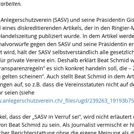
rarbeiten.
Anlegerschutzverein (SASV) und seine Präsidentin Gisè
 eines diskreditierenden Artikels, der in den Ringier-
andelszeitung publiziert wurde. In dem Artikel werd
alvorwürfe gegen den SASV und seine Präsidentin er
t wird, hält der SASV selbstverständlich alle gesetzlic
ür private Vereine ein. Deshalb erklärt Beat Schmid 
ansparenzregeln“ es sich konkret handeln soll, die – Z
 gelten scheinen“. Auch stellt Beat Schmid in dem Arti
gen auf, so z.B. dass die Vereinsstatuten nicht auf
r seien (siehe 
w.anlegerschutzverein.ch/_files/ugd/239263_19193b7
el, dass der „SASV in Verruf sei“, wird nicht erläutert
on Beat Schmid zu sein. Als Journalist vermischt er hi
her Berichterstattung ohne die eigene Meinung als d