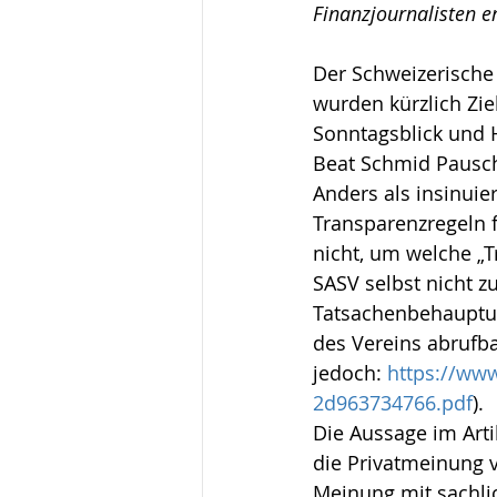
Finanzjournalisten e
Der Schweizerische 
wurden kürzlich Ziel
Sonntagsblick und H
Beat Schmid Pausch
Anders als insinuier
Transparenzregeln f
nicht, um welche „Tr
SASV selbst nicht zu
Tatsachenbehauptun
des Vereins abrufba
jedoch: 
https://ww
2d963734766.pdf
).
Die Aussage im Artik
die Privatmeinung v
Meinung mit sachlic