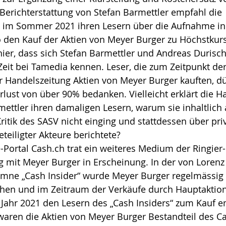
 Berichterstattung von Stefan Barmettler empfahl die 
 im Sommer 2021 ihren Lesern über die Aufnahme in 
o den Kauf der Aktien von Meyer Burger zu Höchstkurs
 hier, dass sich Stefan Barmettler und Andreas Durisch
it bei Tamedia kennen. Leser, die zum Zeitpunkt de
 Handelszeitung Aktien von Meyer Burger kauften, dür
erlust von über 90% bedanken. Vielleicht erklärt die H
ettler ihren damaligen Lesern, warum sie inhaltlich 
Kritik des SASV nicht einging und stattdessen über pri
teiligter Akteure berichtete?
Portal Cash.ch trat ein weiteres Medium der Ringier
it Meyer Burger in Erscheinung. In der von Lorenz 
umne „Cash Insider“ wurde Meyer Burger regelmässig e
chen und im Zeitraum der Verkäufe durch Hauptaktionä
Jahr 2021 den Lesern des „Cash Insiders“ zum Kauf e
aren die Aktien von Meyer Burger Bestandteil des Ca