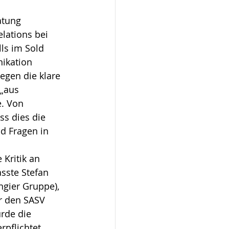
atung 
lations bei 
ls im Sold 
ikation 
egen die klare 
„aus 
. Von 
s dies die 
d Fragen in 
Kritik an 
sste Stefan 
ngier Gruppe), 
r den SASV 
rde die 
pflichtet.