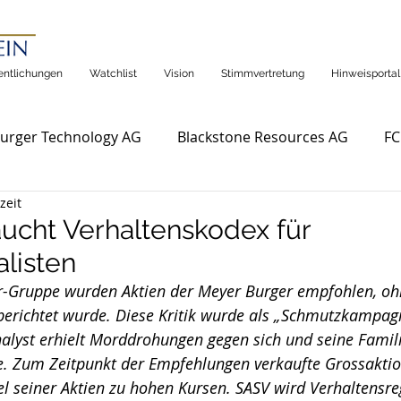
entlichungen
Watchlist
Vision
Stimmvertretung
Hinweisportal
urger Technology AG
Blackstone Resources AG
FC
zeit
ucht Verhaltenskodex für
alisten
er-Gruppe wurden Aktien der Meyer Burger empfohlen, oh
k berichtet wurde. Diese Kritik wurde als „Schmutzkampag
nalyst erhielt Morddrohungen gegen sich und seine Famili
te. Zum Zeitpunkt der Empfehlungen verkaufte Grossaktio
el seiner Aktien zu hohen Kursen. SASV wird Verhaltensre