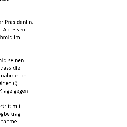
r Präsidentin, 
n Adressen. 
Schmid im 
mid seinen 
 dass die 
rnahme  der 
inen (!) 
Klage gegen 
tritt mit 
ogbeitrag 
ilnahme 