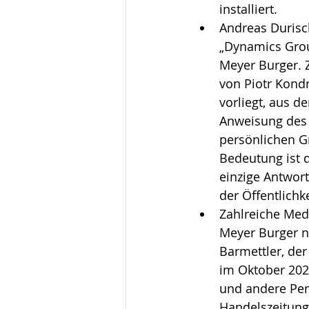
installiert.
Andreas Durisc
„Dynamics Grou
Meyer Burger. 
von Piotr Kond
vorliegt, aus d
Anweisung des 
persönlichen G
Bedeutung ist 
einzige Antwort
der Öffentlichk
Zahlreiche Medi
Meyer Burger ne
Barmettler, der
im Oktober 2021
und andere Per
Handelszeitung 