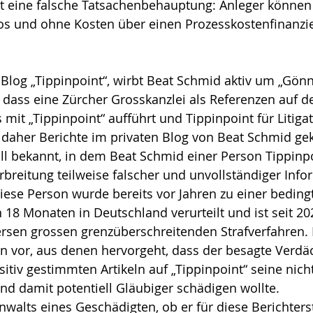
st eine falsche Tatsachenbehauptung: Anleger können 
os und ohne Kosten über einen Prozesskostenfinanzie
 Blog „Tippinpoint“, wirbt Beat Schmid aktiv um „Gönne
, dass eine Zürcher Grosskanzlei als Referenzen auf d
 mit „Tippinpoint“ aufführt und Tippinpoint für Litiga
daher Berichte im privaten Blog von Beat Schmid ge
ll bekannt, in dem Beat Schmid einer Person Tippinpo
erbreitung teilweise falscher und unvollständiger Info
Diese Person wurde bereits vor Jahren zu einer beding
 18 Monaten in Deutschland verurteilt und ist seit 20
versen grossen grenzüberschreitenden Strafverfahren
n vor, aus denen hervorgeht, dass der besagte Verdäc
itiv gestimmten Artikeln auf „Tippinpoint“ seine nic
und damit potentiell Gläubiger schädigen wollte.
nwalts eines Geschädigten, ob er für diese Berichters