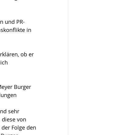
en und PR-
skonflikte in 
klären, ob er 
ich 
Meyer Burger 
dungen 
nd sehr 
 diese von 
 der Folge den 