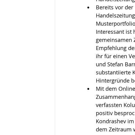
Bereits vor der
Handelszeitung
Musterportfoli
Interessant ist
gemeinsamen Ze
Empfehlung der
ihr für einen V
und Stefan Barm
substantiierte 
Hintergründe be
Mit dem Online-
Zusammenhang m
verfassten Kol
positiv bespro
Kondrashev im 
dem Zeitraum w