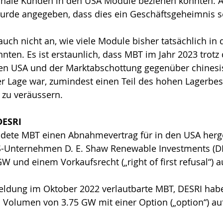
näle Kunden in den USA Module beziehen könnten. Al
urde angegeben, dass dies ein Geschäftsgeheimnis s
auch nicht an, wie viele Module bisher tatsächlich in 
nten. Es ist erstaunlich, dass MBT im Jahr 2023 trotz
den USA und der Marktabschottung gegenüber chinesi
er Lage war, zumindest einen Teil des hohen Lagerbe
zu veräussern.
DESRI
dete MBT einen Abnahmevertrag für in den USA herge
-Unternehmen D. E. Shaw Renewable Investments (
DE
 und einem Vorkaufsrecht („right of first refusal“) au
Meldung im Oktober 2022 verlautbarte MBT, DESRI hab
Volumen von 3.75 GW mit einer Option („option“) auf