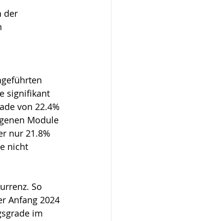
 der 
n 
hgeführten 
 signifikant 
rade von 22.4% 
eigenen Module 
er nur 21.8% 
 nicht 
urrenz. So 
er Anfang 2024 
gsgrade im 