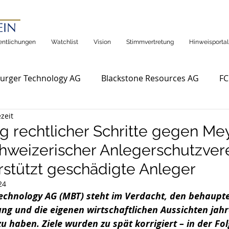
entlichungen
Watchlist
Vision
Stimmvertretung
Hinweisportal
urger Technology AG
Blackstone Resources AG
FC
zeit
g rechtlicher Schritte gegen Me
hweizerischer Anlegerschutzver
rstützt geschädigte Anleger
24
echnology AG (
MBT) steht im Verdacht, den behaupte
ng und die eigenen wirtschaftlichen Aussichten jahr
zu haben. Ziele wurden zu spät korrigiert – in der Fol