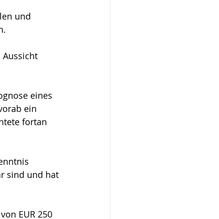
len und 
n.
 Aussicht 
rognose eines 
vorab ein 
tete fortan 
enntnis 
r sind und hat 
 von EUR 250 