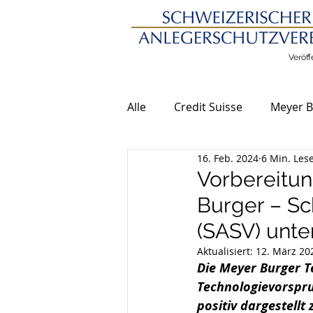
Veröff
Alle
Credit Suisse
Meyer B
16. Feb. 2024
6 Min. Lese
Allgemeine Meldungen
Vorbereitun
Burger – Sc
(SASV) unte
Aktualisiert:
12. März 20
Die Meyer Burger T
Technologievorspru
positiv dargestellt 