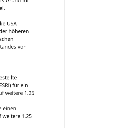
s Grund für 
ei.
die USA 
 der höheren 
schen 
standes von 
stellte 
SRI) für ein 
f weitere 1.25 
e einen 
 weitere 1.25 