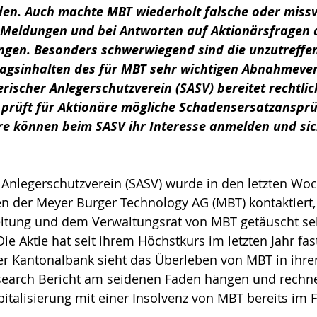
en. Auch machte MBT wiederholt falsche oder missv
Meldungen und bei Antworten auf Aktionärsfragen 
gen. Besonders schwerwiegend sind die unzutreffe
ragsinhalten des für MBT sehr wichtigen Abnahmever
rischer Anlegerschutzverein (SASV) bereitet rechtlic
prüft für Aktionäre mögliche Schadensersatzansprü
re können beim SASV ihr Interesse anmelden und sic
 Anlegerschutzverein (SASV) wurde in den letzten Wo
n der Meyer Burger Technology AG (MBT) kontaktiert,
eitung und dem Verwaltungsrat von MBT getäuscht s
ie Aktie hat seit ihrem Höchstkurs im letzten Jahr fas
er Kantonalbank sieht das Überleben von MBT in ihre
esearch Bericht am seidenen Faden hängen und rechn
talisierung mit einer Insolvenz von MBT bereits im F