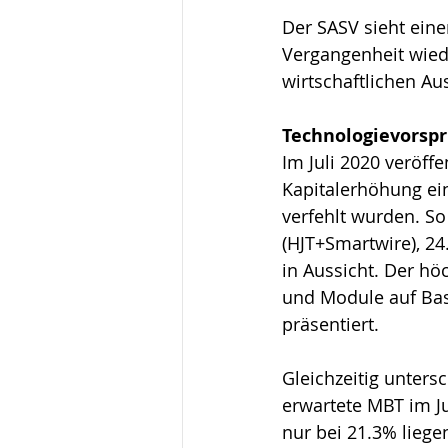
Der SASV sieht eine
Vergangenheit wiede
wirtschaftlichen Aus
Technologievorsp
Im Juli 2020 veröf
Kapitalerhöhung ein
verfehlt wurden. So
(HJT+Smartwire), 24
in Aussicht. Der h
und Module auf Bas
präsentiert.
Gleichzeitig unters
erwartete MBT im J
nur bei 21.3% liege