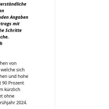
erständliche 
an 
nden Angaben 
trags mit 
he Schritte 
che. 
h 
chen von 
 welche sich 
ehen und hohe 
t 90 Prozent 
m kürzlich 
et ohne 
rühjahr 2024.