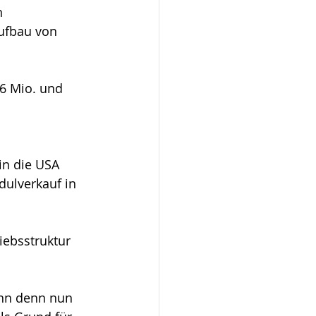
n 
ufbau von 
6 Mio. und 
in die USA 
ulverkauf in 
iebsstruktur 
ann denn nun 