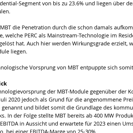
idential-Segment von bis zu 23.6% und liegen über d
len.
 MBT die Penetration durch die schon damals aufko
, welche PERC als Mainstream-Technologie im Reside
elöst hat. Auch hier werden Wirkungsgrade erzielt, w
le liegen.
nologische Vorsprung von MBT entpuppte sich somit a
ick
hnologievorsprung der MBT-Module gegenüber der K
uli 2020 jedoch als Grund für die angenommene Prei
 genannt und bildet somit die Grundlage des kommun
cks. In der Folge stellte MBT bereits ab 400 MW Prod
 EBITDA in Aussicht und erwartete für 2023 einen Ums
o. bei einer EBITDA-Marge von 25-30%.