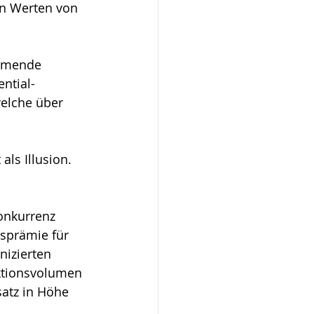
en Werten von 
mmende 
ntial-
elche über 
ls Illusion.
onkurrenz 
sprämie für 
izierten 
uktionsvolumen 
atz in Höhe 