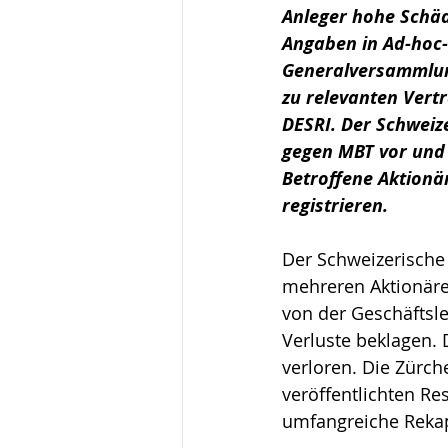
Anleger hohe Schäd
Angaben in Ad-hoc-
Generalversammlun
zu relevanten Vert
DESRI. Der Schweize
gegen MBT vor und 
Betroffene Aktionä
registrieren.  
Der 
Schweizerische
mehreren Aktionäre
von der Geschäftsl
Verluste beklagen. D
verloren. Die Zürch
veröffentlichten R
umfangreiche Rekapi