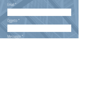
Email
Oggetto
Messaggio
Invia
Richiesta di adesione!