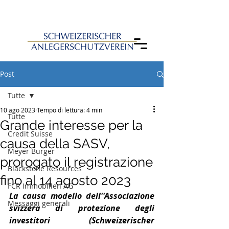
Post
Tutte
10 ago 2023
Tempo di lettura: 4 min
Tutte
Grande interesse per la
Credit Suisse
causa della SASV,
Meyer Burger
prorogato il registrazione
Blackstone Resources
fino al 14 agosto 2023
FCR Immobilien AG
La causa modello dell''Associazione 
Messaggi generali
svizzera di protezione degli 
investitori (Schweizerischer 