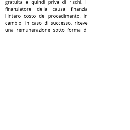
gratuita e quindi priva di rischi. Il 
finanziatore della causa finanzia 
l'intero costo del procedimento. In 
cambio, in caso di successo, riceve 
una remunerazione sotto forma di 
una percentuale del risarcimento 
stabilito dal tribunale o in modo 
comparativo. Il SASV non trae alcun 
profitto dal finanziamento delle 
controversie.
Le parti interessate devono trovare 
maggiori informazioni sulla 
partecipazione sul sito web del SASV 
entro il 14 agosto 2023 e registrarsi 
direttamente: 
Clicca qui
!
Gli azionisti partecipanti sono 
rappresentati da Niedermann 