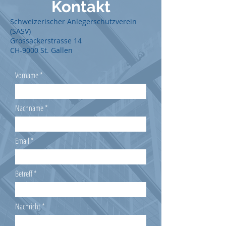
Kontak
t
Schweizerischer Anlegerschutzverein
(SASV)
Grossackerstrasse 14
CH-9000 St. Gallen
Vorname
Nachname
Email
Betreff
Nachricht