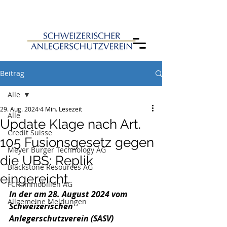
Beitrag
Alle
29. Aug. 2024
4 Min. Lesezeit
Alle
Update Klage nach Art.
Credit Suisse
105 Fusionsgesetz gegen
Meyer Burger Technology AG
die UBS: Replik
Blackstone Resources AG
eingereicht
FCR Immobilien AG
In der am 28. August 2024 vom 
Allgemeine Meldungen
Schweizerischen 
Anlegerschutzverein (SASV) 