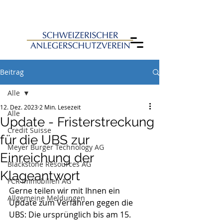
Beitrag
Alle
12. Dez. 2023
2 Min. Lesezeit
Alle
Update - Fristerstreckung
Credit Suisse
für die UBS zur
Meyer Burger Technology AG
Einreichung der
Blackstone Resources AG
Klageantwort
FCR Immobilien AG
Gerne teilen wir mit Ihnen ein 
Allgemeine Meldungen
Update zum Verfahren gegen die 
UBS: Die ursprünglich bis am 15. 