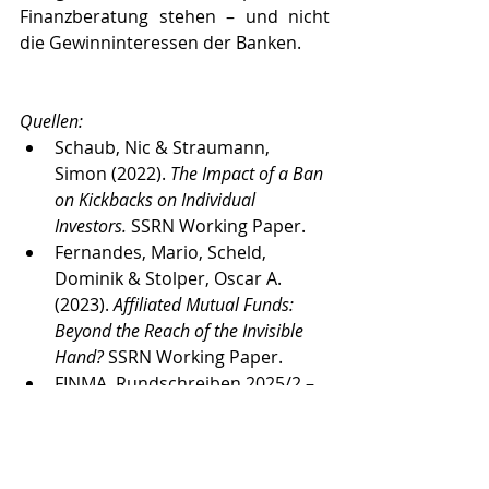
Finanzberatung stehen – und nicht 
die Gewinninteressen der Banken.
Quellen:
Schaub, Nic & Straumann, 
Simon (2022). 
The Impact of a Ban 
on Kickbacks on Individual 
Investors.
 SSRN Working Paper.
Fernandes, Mario, Scheld, 
Dominik & Stolper, Oscar A. 
(2023). 
Affiliated Mutual Funds: 
Beyond the Reach of the Invisible 
Hand?
 SSRN Working Paper.
FINMA, Rundschreiben 2025/2 – 
Verhaltenspflichten nach 
FIDLEG/FIDLEV vom 31. Oktober 
2024
Messaggi generali