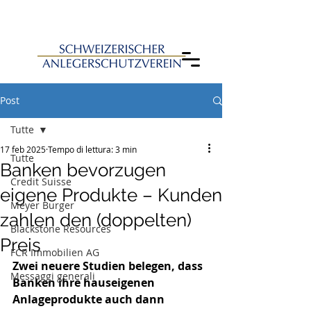
Post
Tutte
17 feb 2025
Tempo di lettura: 3 min
Tutte
Banken bevorzugen
Credit Suisse
eigene Produkte – Kunden
Meyer Burger
zahlen den (doppelten)
Blackstone Resources
Preis
FCR Immobilien AG
Zwei neuere Studien belegen, dass 
Messaggi generali
Banken ihre hauseigenen 
Anlageprodukte auch dann 