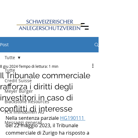
Post
Tutte
8 giu 2024
Tempo di lettura: 1 min
Tutte
Il Tribunale commerciale
Credit Suisse
rafforza i diritti degli
Meyer Burger
investitori in caso di
Blackstone Resources
conflitti di interesse
FCR Immobilien AG
Nella sentenza parziale 
HG190111 
Messaggi generali
del 22 maggio 2023, il Tribunale 
commerciale di Zurigo ha risposto a 