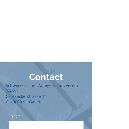
Contact
Schweizerischer Anlegerschutzverein
(SASV)
Grossackerstrasse 14
CH-9000 St. Gallen
Prénom