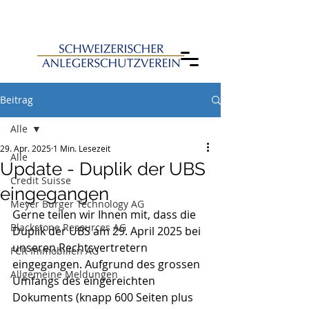
Beitrag
Alle
29. Apr. 2025
1 Min. Lesezeit
Alle
Update - Duplik der UBS
Credit Suisse
eingegangen
Meyer Burger Technology AG
Gerne teilen wir Ihnen mit, dass die 
Blackstone Resources AG
Duplik der UBS am 29. April 2025 bei 
unseren Rechtsvertretern 
FCR Immobilien AG
eingegangen. Aufgrund des grossen 
Allgemeine Meldungen
Umfangs des eingereichten 
Dokuments (knapp 600 Seiten plus 