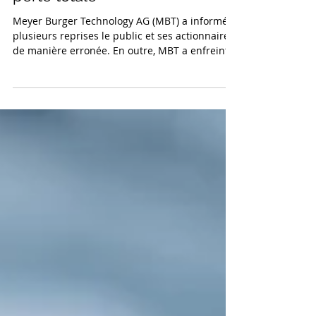
contre Meyer Burger et ses
organes actuels et anciens.
Les actionnaires risquent une
perte totale
Meyer Burger Technology AG (MBT) a informé à
plusieurs reprises le public et ses actionnaires
de manière erronée. En outre, MBT a enfreint à
plusieurs reprises l'obligation de publier des
informations ad hoc. Il en est résulté un
préjudice considérable pour les nombreux
actionnaires. Une perte totale se dessine en
raison des diverses faillites des filiales
allemandes et américaines.